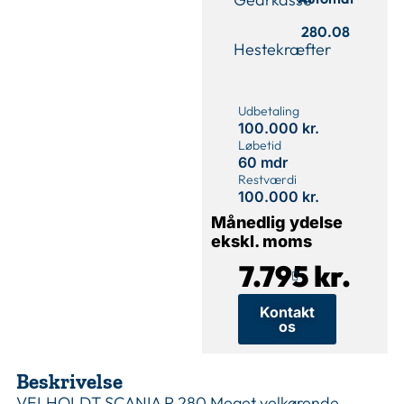
280.08
Hestekræfter
Udbetaling
100.000 kr.
Løbetid
60 mdr
Restværdi
100.000 kr.
Månedlig ydelse
ekskl. moms
7.795 kr.
Kontakt
os
Beskrivelse
VELHOLDT SCANIA P 280 Meget velkørende