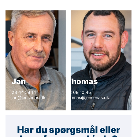
Jan
Thomas
28 44 58 14
28 68 10 45
jan@jensenas.dk
thomas@jensenas.dk
Har du spørgsmål eller