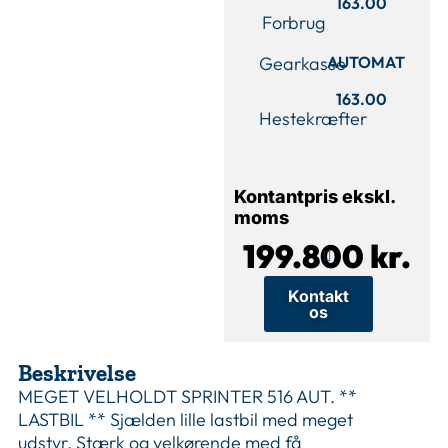
163.00
Forbrug
Gearkasse
AUTOMAT
163.00
Hestekræfter
Kontantpris ekskl.
moms
199.800 kr.
Kontakt
os
Beskrivelse
MEGET VELHOLDT SPRINTER 516 AUT. **
LASTBIL ** Sjælden lille lastbil med meget
udstyr. Stærk og velkørende med få