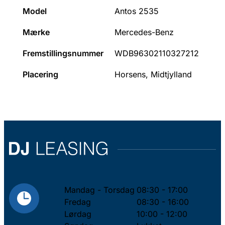
Model
Antos 2535
Mærke
Mercedes-Benz
Fremstillingsnummer
WDB96302110327212
Placering
Horsens, Midtjylland
Mandag - Torsdag
08:30 - 17:00
Fredag
08:30 - 16:00
Lørdag
10:00 - 12:00