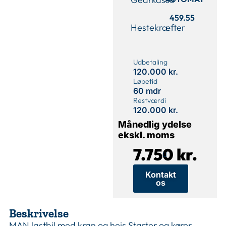
459.55
Hestekræfter
Udbetaling
120.000 kr.
Løbetid
60 mdr
Restværdi
120.000 kr.
Månedlig ydelse
ekskl. moms
7.750 kr.
Kontakt
os
Beskrivelse
MAN lastbil med kran og hejs Starter og kører