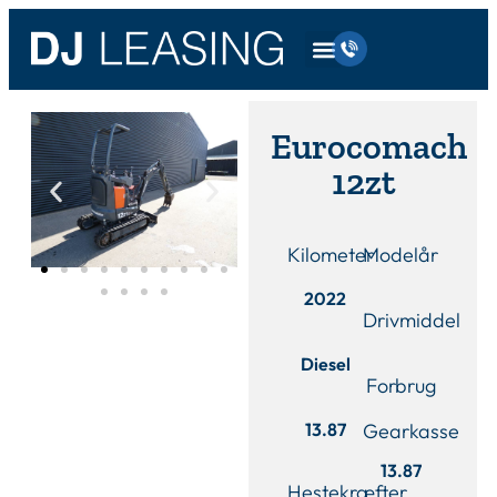
Eurocomach
12zt
Kilometer
Modelår
2022
Drivmiddel
Diesel
Forbrug
13.87
Gearkasse
13.87
Hestekræfter