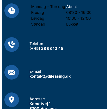
Mandag - Torsdag
Åbent
Fredag
08:30 - 16:00
Lørdag
10:00 - 12:00
Søndag
Lukket
Telefon
(+45) 28 68 10 45
E-mail
kontakt@djleasing.dk
Adresse
Kometvej 1
8700 Horsens